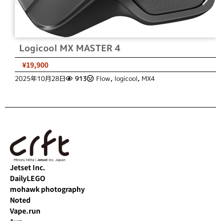
Logicool MX MASTER 4
¥19,900
2025年10月28日
913
Flow
,
logicool
,
MX4
Jetset Inc.
DailyLEGO
mohawk photography
Noted
Vape.run