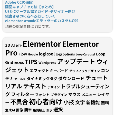
Adobe CCの値段
画面キャプチャ方法【まとめ】
USB-Cケーブル完全ガイド-デザイナー向け
縦書きなのに右へ改行していく
elementor atomicエディターのカスタムCSS
現在の総記事数は 782 です。
Elementor
Elementor
3D
AI
DTP
Pro
logicool
Loop
Flow
logi options
Google
Loop Carousel
アップデート
ウィ
TIPS
Grid
Wordpress
macOS
ジェット
コン
エフェクト
キーボード
グラフィックデザイン
チュート
テナ
ダウンロード
ダイナミックタグ
セールス
テキスト
リアル
トラブルシューティン
デザイン
グ
フィルター
マウス
レイヤ
フォント
メニュー
プラグイン
初心者向け
不具合
小技
文字
新機能
無料
ー
選択
簡単
画像
生成AI
色調補正
表示