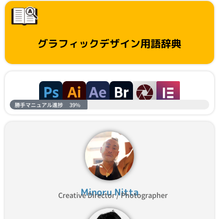
グラフィックデザイン用語辞典
勝手マニュアル進捗
39%
Minoru Nitta
Creative Director / Photographer