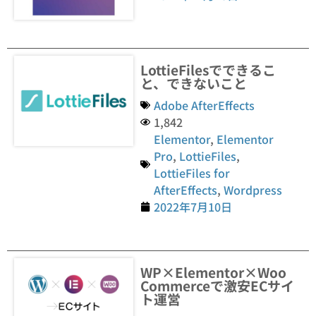
LottieFilesでできるこ
と、できないこと
Adobe AfterEffects
1,842
Elementor
,
Elementor
Pro
,
LottieFiles
,
LottieFiles for
AfterEffects
,
Wordpress
2022年7月10日
WP×Elementor×Woo
Commerceで激安ECサイ
ト運営