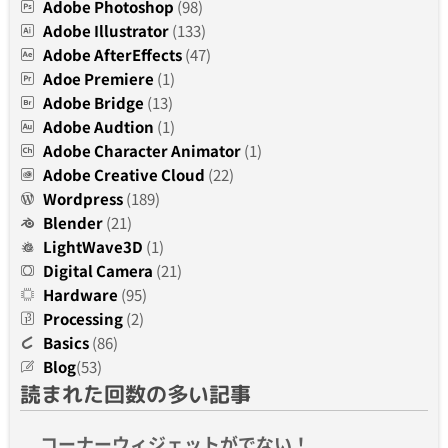
Adobe Photoshop
(98)
Adobe Illustrator
(133)
Adobe AfterEffects
(47)
Adoe Premiere
(1)
Adobe Bridge
(13)
Adobe Audtion
(1)
Adobe Character Animator
(1)
Adobe Creative Cloud
(22)
Wordpress
(189)
Blender
(21)
LightWave3D
(1)
Digital Camera
(21)
Hardware
(95)
Processing
(2)
Basics
(86)
Blog
(53)
読まれた回数の多い記事
コーナーウィジェットがでない！