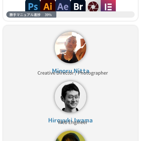
勝手マニュアル進捗
39%
Minoru Nitta
Creative Director / Photographer
Hiroyuki Iwama
Web Engineer