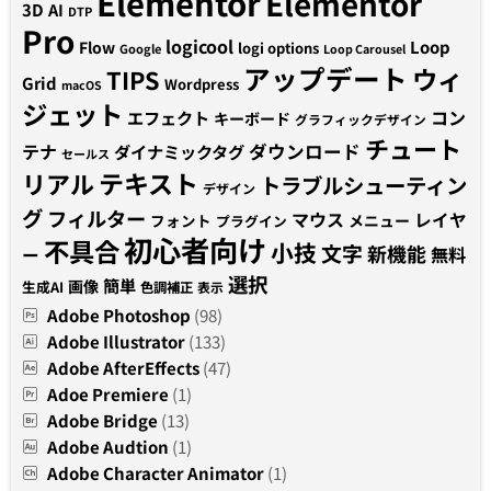
Elementor
Elementor
3D
AI
DTP
Pro
logicool
Loop
Flow
logi options
Google
Loop Carousel
アップデート
ウィ
TIPS
Grid
Wordpress
macOS
ジェット
コン
エフェクト
キーボード
グラフィックデザイン
チュート
テナ
ダウンロード
ダイナミックタグ
セールス
テキスト
リアル
トラブルシューティン
デザイン
グ
フィルター
マウス
レイヤ
フォント
メニュー
プラグイン
初心者向け
不具合
小技
文字
新機能
無料
ー
選択
簡単
画像
生成AI
色調補正
表示
Adobe Photoshop
(98)
Adobe Illustrator
(133)
Adobe AfterEffects
(47)
Adoe Premiere
(1)
Adobe Bridge
(13)
Adobe Audtion
(1)
Adobe Character Animator
(1)