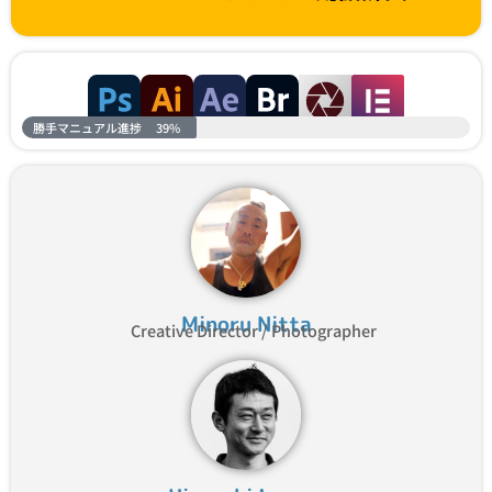
勝手マニュアル進捗
39%
Minoru Nitta
Creative Director / Photographer