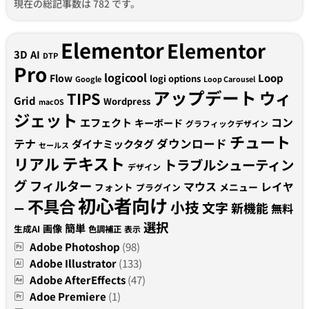
現在の総記事数は 782 です。
Elementor
Elementor
3D
AI
DTP
Pro
logicool
Loop
Flow
logi options
Google
Loop Carousel
アップデート
ウィ
TIPS
Grid
Wordpress
macOS
ジェット
コン
エフェクト
キーボード
グラフィックデザイン
チュート
テナ
ダウンロード
ダイナミックタグ
セールス
テキスト
リアル
トラブルシューティン
デザイン
グ
フィルター
マウス
レイヤ
フォント
メニュー
プラグイン
初心者向け
不具合
小技
文字
新機能
無料
ー
選択
簡単
画像
生成AI
色調補正
表示
Adobe Photoshop
(98)
Adobe Illustrator
(133)
Adobe AfterEffects
(47)
Adoe Premiere
(1)