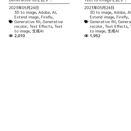
2023年05月24日
2023年05月24日
3D to image
,
Adobe
,
AI
,
3D to image
,
Adobe
,
A
Extend image
,
Firefly
,
Extend image
,
Firefly
,
Generative fill
,
Generative
Generative fill
,
Genera
recolor
,
Text Effects
,
Text
recolor
,
Text Effects
,
to image
,
生成AI
to image
,
生成AI
2,010
1,952