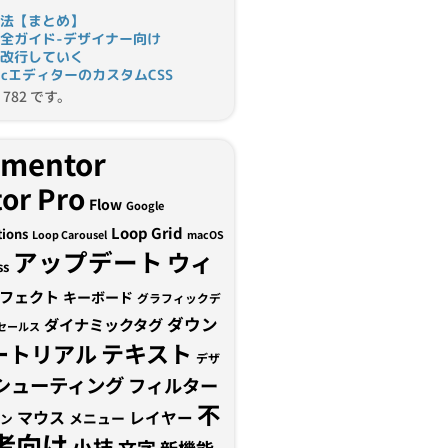
法【まとめ】
完全ガイド-デザイナー向け
改行していく
tomicエディターのカスタムCSS
782 です。
ementor
or Pro
Flow
Google
Loop Grid
tions
Loop Carousel
macOS
アップデート
ウィ
ss
フェクト
キーボード
グラフィックデ
ダウン
ダイナミックタグ
セールス
テキスト
ートリアル
デザ
シューティング
フィルター
不
マウス
レイヤー
メニュー
ン
者向け
小技
文字