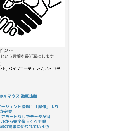
イン…
ンという言葉を最近耳にします
日
ント
,
バイブコーディング
,
バイブデ
S MX4 マウス 徹底比較
rにAIエージェント登場！「操作」より
が必要
 アラートなしでデータが消
ァイルから完全復旧する手順
報の警報に使われている色