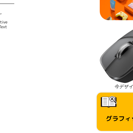
I
,
tive
Text
今デザイ
グラフィ