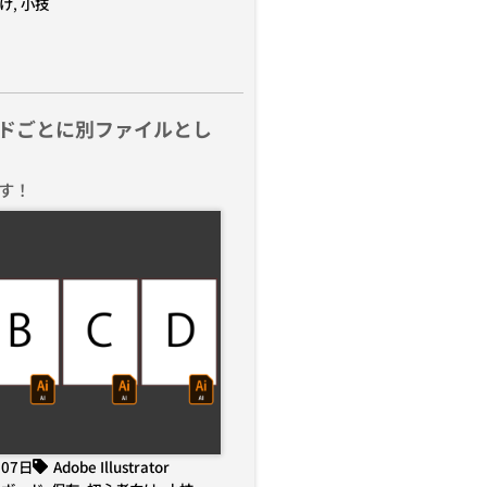
け
,
小技
ドごとに別ファイルとし
す！
月07日
Adobe Illustrator