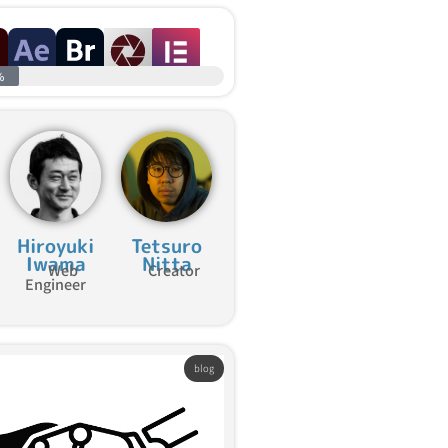
%
Hiroyuki
Tetsuro
Iwama
Nitta
Web
Creator
Engineer
blog