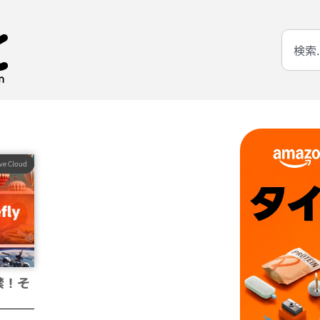
ive Cloud
解禁！そ