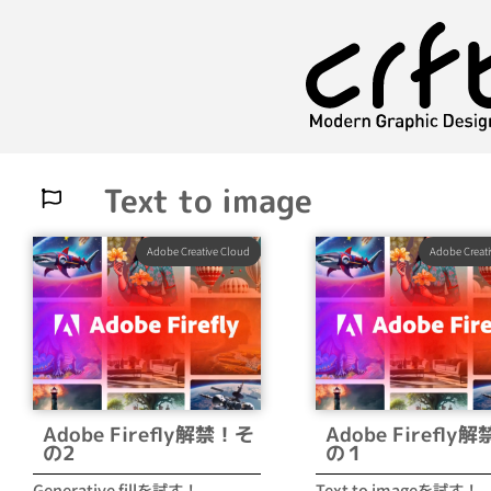
Text to image
Adobe Creative Cloud
Adobe Creat
Adobe Firefly解禁！そ
Adobe Firefly
の2
の１
Generative fillを試す！
Text to imageを試す！