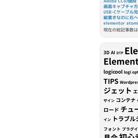
Adobe CCの値段
画面キャプチャ方
USB-Cケーブル
縦書きなのに右へ
elementor a
現在の総記事数は 
El
3D
AI
DTP
Element
logicool
logi op
TIPS
Wordpre
ジェット
エ
コンテナ
ザイン
チュ
ロード
トラブル
イン
フォント
プラグイ
初心
具合