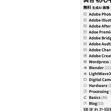
無料
画像
生成AI
Adobe Phot
Adobe Illust
Adobe After
Adoe Premi
Adobe Brid
Adobe Audt
Adobe Char
Adobe Creat
Wordpress
(
Blender
(21)
LightWave
Digital Cam
Hardware
(
Processing
(
Basics
(86)
Blog
(53)
読まれた回