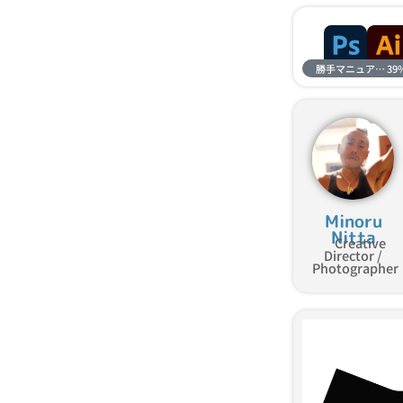
勝手マニュアル進捗
39
Minoru
Nitta
Creative
Director /
Photographer