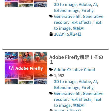
3D to image
,
Adobe
,
AI
,
Extend image
,
Firefly
,
Generative fill
,
Generative
recolor
,
Text Effects
,
Text
to image
,
生成AI
2023年5月24日
Adobe Firefly解禁！その
１
Adobe Creative Cloud
1,952
3D to image
,
Adobe
,
AI
,
Extend image
,
Firefly
,
Generative fill
,
Generative
recolor
,
Text Effects
,
Text
to image
,
生成AI