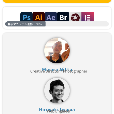
勝手マニュアル進捗
39%
Minoru Nitta
Creative Director / Photographer
Hiroyuki Iwama
Web Engineer