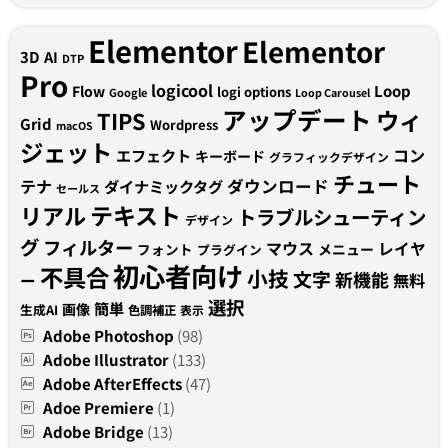
Elementor
Elementor
3D
AI
DTP
Pro
logicool
Loop
Flow
logi options
Google
Loop Carousel
アップデート
ウィ
TIPS
Grid
Wordpress
macOS
ジェット
コン
エフェクト
キーボード
グラフィックデザイン
チュート
テナ
ダウンロード
ダイナミックタグ
セールス
テキスト
リアル
トラブルシューティン
デザイン
グ
フィルター
マウス
レイヤ
フォント
メニュー
プラグイン
初心者向け
不具合
小技
文字
新機能
無料
ー
選択
簡単
画像
生成AI
色調補正
表示
Adobe Photoshop
(98)
Adobe Illustrator
(133)
Adobe AfterEffects
(47)
Adoe Premiere
(1)
Adobe Bridge
(13)