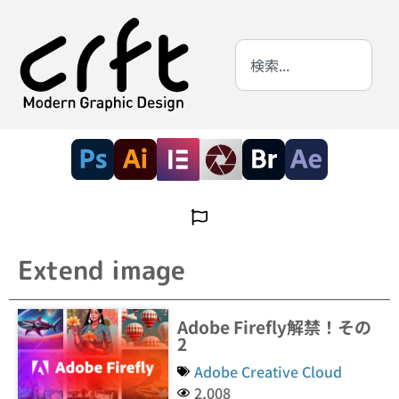
Extend image
Adobe Firefly解禁！その
2
Adobe Creative Cloud
2,008