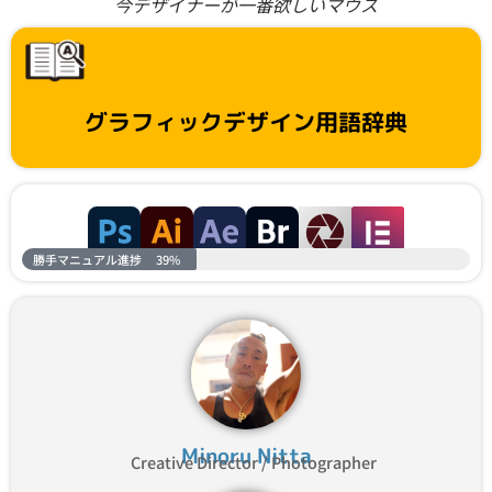
今デザイナーが一番欲しいマウス
グラフィックデザイン用語辞典
勝手マニュアル進捗
39%
Minoru Nitta
Creative Director / Photographer