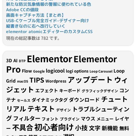
新たな防災気象情報の警報に使われている色
Adobe CCの値段
画面キャプチャ方法【まとめ】
USB-Cケーブル完全ガイド-デザイナー向け
縦書きなのに右へ改行していく
elementor atomicエディターのカスタムCSS
現在の総記事数は 782 です。
Elementor
Elementor
3D
AI
DTP
Pro
logicool
Loop
Flow
logi options
Google
Loop Carousel
アップデート
ウィ
TIPS
Grid
Wordpress
macOS
ジェット
コン
エフェクト
キーボード
グラフィックデザイン
チュート
テナ
ダウンロード
ダイナミックタグ
セールス
テキスト
リアル
トラブルシューティン
デザイン
グ
フィルター
マウス
レイヤ
フォント
メニュー
プラグイン
初心者向け
不具合
小技
文字
新機能
無料
ー