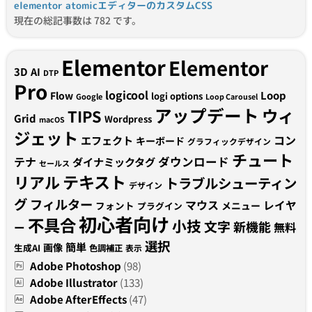
elementor atomicエディターのカスタムCSS
現在の総記事数は 782 です。
Elementor
Elementor
3D
AI
DTP
Pro
logicool
Loop
Flow
logi options
Google
Loop Carousel
アップデート
ウィ
TIPS
Grid
Wordpress
macOS
ジェット
コン
エフェクト
キーボード
グラフィックデザイン
チュート
テナ
ダウンロード
ダイナミックタグ
セールス
テキスト
リアル
トラブルシューティン
デザイン
グ
フィルター
マウス
レイヤ
フォント
メニュー
プラグイン
初心者向け
不具合
小技
文字
新機能
無料
ー
選択
簡単
画像
生成AI
色調補正
表示
Adobe Photoshop
(98)
Adobe Illustrator
(133)
Adobe AfterEffects
(47)