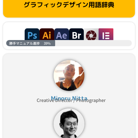
グラフィックデザイン用語辞典
勝手マニュアル進捗
39%
Minoru Nitta
Creative Director / Photographer