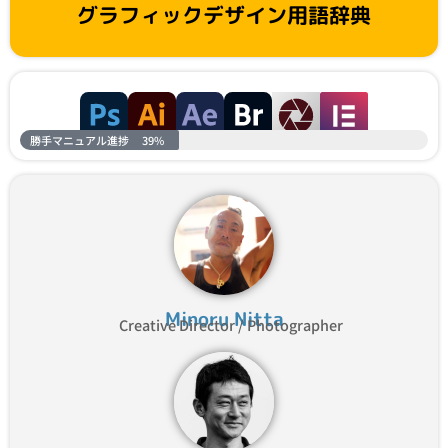
グラフィックデザイン用語辞典
勝手マニュアル進捗
39%
Minoru Nitta
Creative Director / Photographer