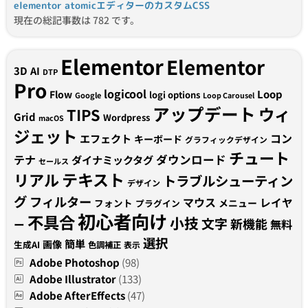
elementor atomicエディターのカスタムCSS
現在の総記事数は 782 です。
Elementor
Elementor
3D
AI
DTP
Pro
logicool
Loop
Flow
logi options
Google
Loop Carousel
アップデート
ウィ
TIPS
Grid
Wordpress
macOS
ジェット
コン
エフェクト
キーボード
グラフィックデザイン
チュート
テナ
ダウンロード
ダイナミックタグ
セールス
テキスト
リアル
トラブルシューティン
デザイン
グ
フィルター
マウス
レイヤ
フォント
メニュー
プラグイン
初心者向け
不具合
小技
文字
新機能
無料
ー
選択
簡単
画像
生成AI
色調補正
表示
Adobe Photoshop
(98)
Adobe Illustrator
(133)
Adobe AfterEffects
(47)