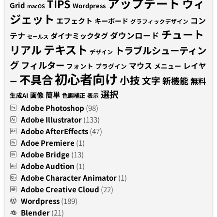
アップデート
ウィ
TIPS
Grid
Wordpress
macOS
ジェット
コン
エフェクト
キーボード
グラフィックデザイン
チュート
テナ
ダウンロード
ダイナミックタグ
セールス
テキスト
リアル
トラブルシューティン
デザイン
グ
フィルター
マウス
レイヤ
フォント
メニュー
プラグイン
初心者向け
不具合
小技
文字
新機能
無料
ー
選択
簡単
画像
生成AI
色調補正
表示
Adobe Photoshop
(98)
Adobe Illustrator
(133)
Adobe AfterEffects
(47)
Adoe Premiere
(1)
Adobe Bridge
(13)
Adobe Audtion
(1)
Adobe Character Animator
(1)
Adobe Creative Cloud
(22)
Wordpress
(189)
Blender
(21)