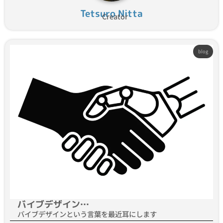
Tetsuro Nitta
Creator
blog
バイブデザイン…
バイブデザインという言葉を最近耳にします