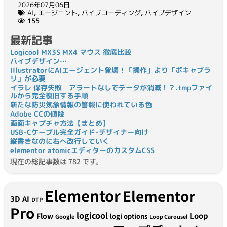
2026年07月06日
AI
,
エージェント
,
バイブコーディング
,
バイブデザイン
155
最新記事
Logicool MX3S MX4 マウス 徹底比較
バイブデザイン…
IllustratorにAIエージェント登場！「操作」より「ボキャブラ
リ」が必要
イラレ 保存失敗 アラートなしでデータが消滅！？.tmpファイ
ルから完全復旧する手順
新たな防災気象情報の警報に使われている色
Adobe CCの値段
画面キャプチャ方法【まとめ】
USB-Cケーブル完全ガイド-デザイナー向け
縦書きなのに右へ改行していく
elementor atomicエディターのカスタムCSS
現在の総記事数は 782 です。
Elementor
Elementor
3D
AI
DTP
Pro
logicool
Loop
Flow
logi options
Google
Loop Carousel