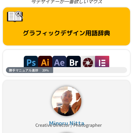
今デザイナーが一番欲しいマウス
グラフィックデザイン用語辞典
勝手マニュアル進捗
39%
Minoru Nitta
Creative Director / Photographer