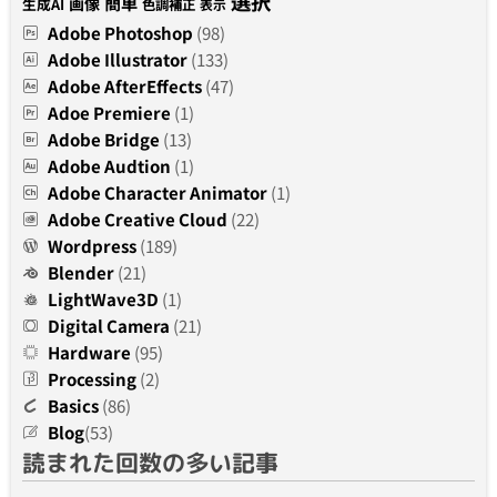
選択
簡単
画像
生成AI
色調補正
表示
Adobe Photoshop
(98)
Adobe Illustrator
(133)
Adobe AfterEffects
(47)
Adoe Premiere
(1)
Adobe Bridge
(13)
Adobe Audtion
(1)
Adobe Character Animator
(1)
Adobe Creative Cloud
(22)
Wordpress
(189)
Blender
(21)
LightWave3D
(1)
Digital Camera
(21)
Hardware
(95)
Processing
(2)
Basics
(86)
Blog
(53)
読まれた回数の多い記事