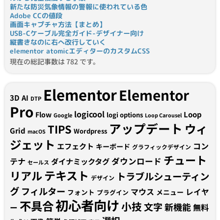
新たな防災気象情報の警報に使われている色
Adobe CCの値段
画面キャプチャ方法【まとめ】
USB-Cケーブル完全ガイド-デザイナー向け
縦書きなのに右へ改行していく
elementor atomicエディターのカスタムCSS
現在の総記事数は 782 です。
Elementor
Elementor
3D
AI
DTP
Pro
logicool
Loop
Flow
logi options
Google
Loop Carousel
アップデート
ウィ
TIPS
Grid
Wordpress
macOS
ジェット
コン
エフェクト
キーボード
グラフィックデザイン
チュート
テナ
ダウンロード
ダイナミックタグ
セールス
テキスト
リアル
トラブルシューティン
デザイン
グ
フィルター
マウス
レイヤ
フォント
メニュー
プラグイン
初心者向け
不具合
小技
文字
新機能
無料
ー