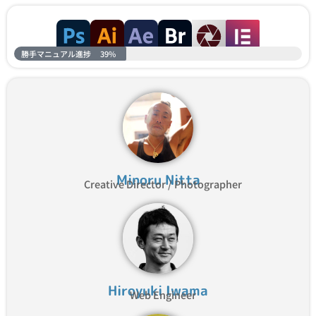
勝手マニュアル進捗
39%
Minoru Nitta
Creative Director / Photographer
Hiroyuki Iwama
Web Engineer