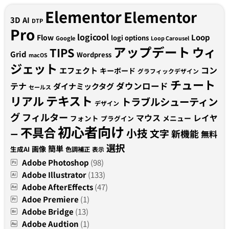
Elementor
Elementor
3D
AI
DTP
Pro
logicool
Loop
Flow
logi options
Google
Loop Carousel
アップデート
ウィ
TIPS
Grid
Wordpress
macOS
ジェット
コン
エフェクト
キーボード
グラフィックデザイン
チュート
テナ
ダウンロード
ダイナミックタグ
セールス
テキスト
リアル
トラブルシューティン
デザイン
グ
フィルター
マウス
レイヤ
フォント
メニュー
プラグイン
初心者向け
不具合
小技
文字
新機能
無料
ー
選択
簡単
画像
生成AI
色調補正
表示
Adobe Photoshop
(98)
Adobe Illustrator
(133)
Adobe AfterEffects
(47)
Adoe Premiere
(1)
Adobe Bridge
(13)
Adobe Audtion
(1)