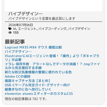
バイブデザイン…
バイブデザインという言葉を最近耳にします
2026年07月06日
AI
,
エージェント
,
バイブコーディング
,
バイブデザイン
155
最新記事
Logicool MX3S MX4 マウス 徹底比較
バイブデザイン…
IllustratorにAIエージェント登場！「操作」より「ボキャブラ
リ」が必要
イラレ 保存失敗 アラートなしでデータが消滅！？.tmpファイ
ルから完全復旧する手順
新たな防災気象情報の警報に使われている色
Adobe CCの値段
画面キャプチャ方法【まとめ】
USB-Cケーブル完全ガイド-デザイナー向け
縦書きなのに右へ改行していく
elementor atomicエディターのカスタムCSS
現在の総記事数は 782 です。