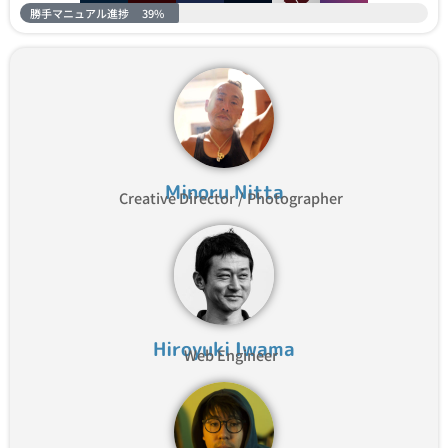
勝手マニュアル進捗
39%
Minoru Nitta
Creative Director / Photographer
Hiroyuki Iwama
Web Engineer