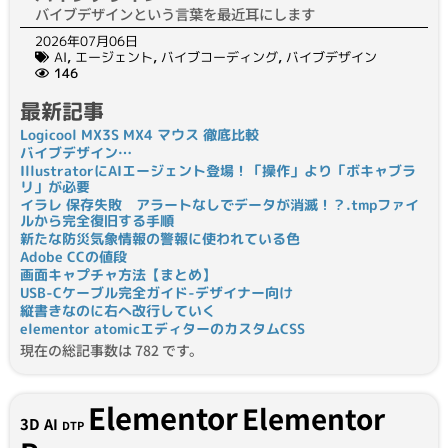
バイブデザインという言葉を最近耳にします
2026年07月06日
AI
,
エージェント
,
バイブコーディング
,
バイブデザイン
146
最新記事
Logicool MX3S MX4 マウス 徹底比較
バイブデザイン…
IllustratorにAIエージェント登場！「操作」より「ボキャブラ
リ」が必要
イラレ 保存失敗 アラートなしでデータが消滅！？.tmpファイ
ルから完全復旧する手順
新たな防災気象情報の警報に使われている色
Adobe CCの値段
画面キャプチャ方法【まとめ】
USB-Cケーブル完全ガイド-デザイナー向け
縦書きなのに右へ改行していく
elementor atomicエディターのカスタムCSS
現在の総記事数は 782 です。
Elementor
Elementor
3D
AI
DTP