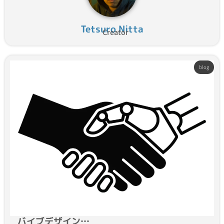
Tetsuro Nitta
Creator
blog
バイブデザイン…