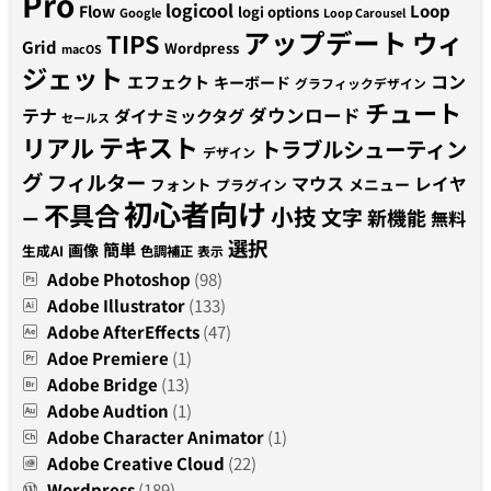
Pro
logicool
Loop
Flow
logi options
Google
Loop Carousel
アップデート
ウィ
TIPS
Grid
Wordpress
macOS
ジェット
コン
エフェクト
キーボード
グラフィックデザイン
チュート
テナ
ダウンロード
ダイナミックタグ
セールス
テキスト
リアル
トラブルシューティン
デザイン
グ
フィルター
マウス
レイヤ
フォント
メニュー
プラグイン
初心者向け
不具合
小技
文字
新機能
無料
ー
選択
簡単
画像
生成AI
色調補正
表示
Adobe Photoshop
(98)
Adobe Illustrator
(133)
Adobe AfterEffects
(47)
Adoe Premiere
(1)
Adobe Bridge
(13)
Adobe Audtion
(1)
Adobe Character Animator
(1)
Adobe Creative Cloud
(22)
Wordpress
(189)