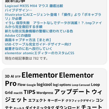
最新記事
Logicool MX3S MX4 マウス 徹底比較
バイブデザイン…
IllustratorにAIエージェント登場！「操作」より「ボキャブラ
リ」が必要
イラレ 保存失敗 アラートなしでデータが消滅！？.tmpファイ
ルから完全復旧する手順
新たな防災気象情報の警報に使われている色
Adobe CCの値段
画面キャプチャ方法【まとめ】
USB-Cケーブル完全ガイド-デザイナー向け
縦書きなのに右へ改行していく
elementor atomicエディターのカスタムCSS
現在の総記事数は 782 です。
Elementor
Elementor
3D
AI
DTP
Pro
logicool
Loop
Flow
logi options
Google
Loop Carousel
アップデート
ウィ
TIPS
Grid
Wordpress
macOS
ジェット
コン
エフェクト
キーボード
グラフィックデザイン
チュート
テナ
ダウンロード
ダイナミックタグ
セールス