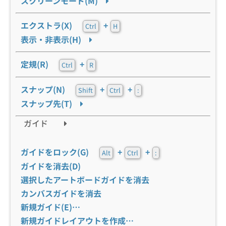
スクリーンモード(M)
エクストラ(X)
+
Ctrl
H
表示・非表示(H)
定規(R)
+
Ctrl
R
スナップ(N)
+
+
Shift
Ctrl
:
スナップ先(T)
ガイド
ガイドをロック(G)
+
+
Alt
Ctrl
:
ガイドを消去(D)
選択したアートボードガイドを消去
カンバスガイドを消去
新規ガイド(E)…
新規ガイドレイアウトを作成…