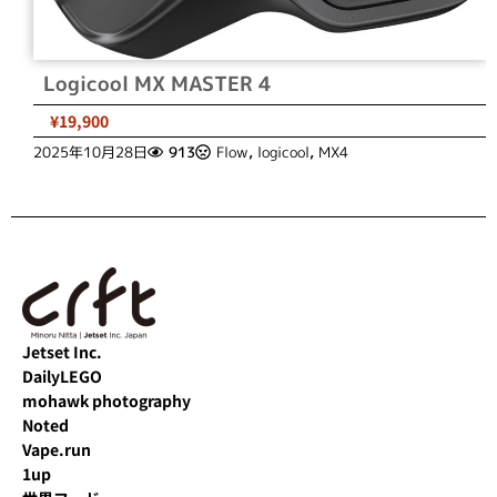
Logicool MX MASTER 4
¥19,900
2025年10月28日
913
Flow
,
logicool
,
MX4
Jetset Inc.
DailyLEGO
mohawk photography
Noted
Vape.run
1up