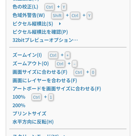
色の校正(L)
+
Ctrl
Y
色域外警告(W)
+
+
Shift
Ctrl
Y
ピクセル縦横比(S)
ピクセル縦横比を確認(P)
32bitプレビューオプション…
ズームイン(I)
+
Ctrl
+
ズームアウト(O)
+
Ctrl
–
画面サイズに合わせる(F)
+
Ctrl
0
画面にレイヤーを合わせる(F)
アートボードを画面サイズに合わせる(F)
100%
+
Ctrl
1
200%
プリントサイズ
水平方向に反転(H)