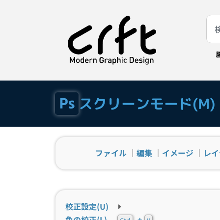
スクリーンモード(M)
ファイル
｜
編集
｜
イメージ
｜
レイ
校正設定(U)
色の校正(L)
+