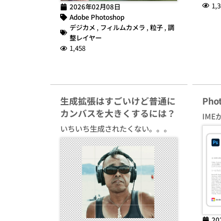
1,3
2026年02月08日
Adobe Photoshop
デジカメ
,
フィルムカメラ
,
粒子
,
調
整レイヤー
1,458
生成拡張はすごいけど普通に
Ph
カンバスを大きくするには？
IME
いちいち生成されたくない。。。
20