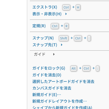
エクストラ(X)
+
Ctrl
H
表示・非表示(H)
定規(R)
+
Ctrl
R
スナップ(N)
+
+
Shift
Ctrl
:
スナップ先(T)
ガイド
ガイドをロック(G)
+
+
Alt
Ctrl
:
ガイドを消去(D)
選択したアートボードガイドを消去
カンバスガイドを消去
新規ガイド(E)…
新規ガイドレイアウトを作成…
シェイプから新規ガイドを作成(A)