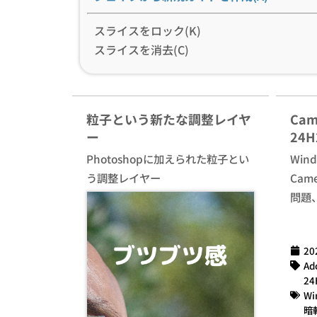
スライスをロック(K)
スライスを消去(C)
粒子という新たな調整レイヤ
Cam
ー
24
Photoshopに加えられた粒子とい
Win
う調整レイヤー
Cam
問題
20
Ad
24
Wi
暗