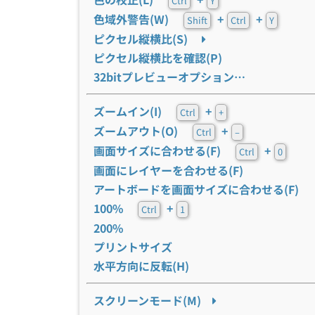
Ctrl
Y
色域外警告(W)
+
+
Shift
Ctrl
Y
ピクセル縦横比(S)
ピクセル縦横比を確認(P)
32bitプレビューオプション…
ズームイン(I)
+
Ctrl
+
ズームアウト(O)
+
Ctrl
–
画面サイズに合わせる(F)
+
Ctrl
0
画面にレイヤーを合わせる(F)
アートボードを画面サイズに合わせる(F)
100%
+
Ctrl
1
200%
プリントサイズ
水平方向に反転(H)
スクリーンモード(M)