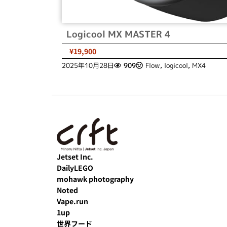
Logicool MX MASTER 4
¥19,900
2025年10月28日
909
Flow
,
logicool
,
MX4
Jetset Inc.
DailyLEGO
mohawk photography
Noted
Vape.run
1up
世界フード