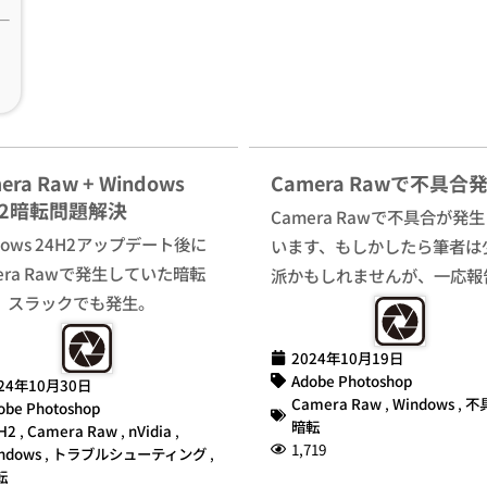
era Raw + Windows
Camera Rawで不具合
H2暗転問題解決
Camera Rawで不具合が発
dows 24H2アップデート後に
います、もしかしたら筆者は
era Rawで発生していた暗転
派かもしれませんが、一応報
、スラックでも発生。
2024年10月19日
Adobe Photoshop
24年10月30日
Camera Raw
,
Windows
,
不
obe Photoshop
暗転
H2
,
Camera Raw
,
nVidia
,
1,719
ndows
,
トラブルシューティング
,
転