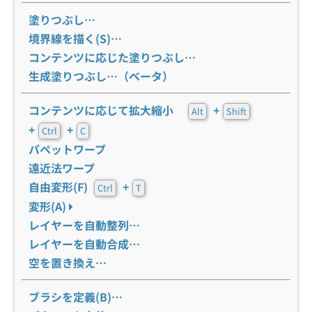
塗りつぶし…
境界線を描く(S)…
コンテンツに応じた塗りつぶし…
生成塗りつぶし…（ベータ）
コンテンツに応じて拡大縮小
+
Alt
Shift
+
+
Ctrl
C
パペットワープ
遠近法ワープ
自由変形(F)
+
Ctrl
T
変形(A)
レイヤーを自動整列…
レイヤーを自動合成…
空を置き換え…
ブラシを定義(B)…