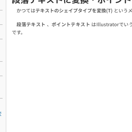
かつては
テキストのシェイプタイプを変換(T)
というメ
段落テキスト
、
ポイントテキスト
はIllustrator
です。
変