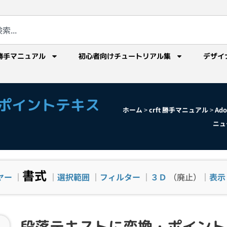
勝手マニュアル
初心者向けチュートリアル集
デザイ
ポイントテキス
ホーム
>
crft 勝手マニュアル
>
Ad
ニュ
書式
ヤー
｜
｜
選択範囲
｜
フィルター
｜
３Ｄ
（廃止）｜
表示
段落テキストに変換・ポイント