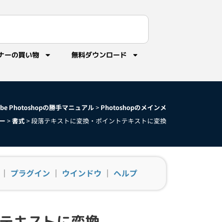
ナーの買い物
無料ダウンロード
obe Photoshopの勝手マニュアル
>
Photoshopのメインメ
ー
>
書式
>
段落テキストに変換・ポイントテキストに変換
｜
プラグイン
｜
ウインドウ
｜
ヘルプ
テキストに変換