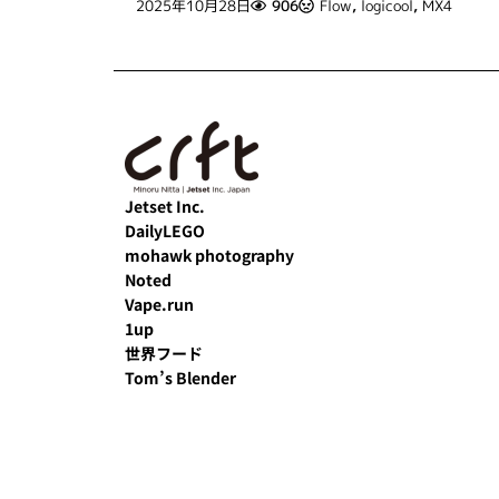
2025年10月28日
906
Flow
,
logicool
,
MX4
Jetset Inc.
DailyLEGO
mohawk photography
Noted
Vape.run
1up
世界フード
Tom’s Blender