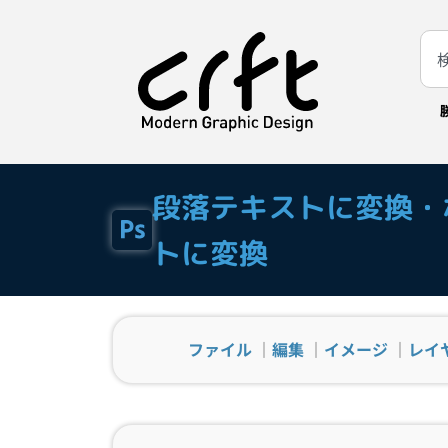
段落テキストに変換・
トに変換
ファイル
｜
編集
｜
イメージ
｜
レイ