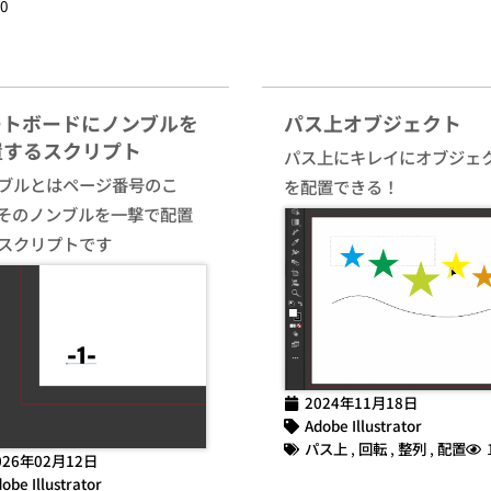
0
ートボードにノンブルを
パス上オブジェクト
置するスクリプト
パス上にキレイにオブジェ
ブルとはページ番号のこ
を配置できる！
そのノンブルを一撃で配置
スクリプトです
2024年11月18日
Adobe Illustrator
パス上
,
回転
,
整列
,
配置
026年02月12日
obe Illustrator