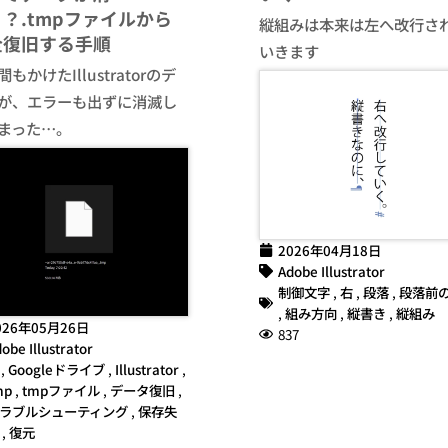
？.tmpファイルから
縦組みは本来は左へ改行さ
全復旧する手順
いきます
もかけたIllustratorのデ
が、エラーも出ずに消滅し
まった…。
2026年04月18日
Adobe Illustrator
制御文字
,
右
,
段落
,
段落前
,
組み方向
,
縦書き
,
縦組み
026年05月26日
837
obe Illustrator
,
Googleドライブ
,
Illustrator
,
mp
,
tmpファイル
,
データ復旧
,
ラブルシューティング
,
保存失
,
復元