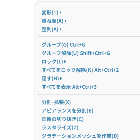
変形(T)
重ね順(A)
整列(A)
グループ(G) Ctrl+G
グループ解除(U) Shift+Ctrl+G
ロック(L)
すべてをロック解除(K) Alt+Ctrl+2
隠す(H)
すべてを表示 Alt+Ctrl+3
分割･拡張(X)
アピアランスを分割(E)
画像の切り抜き(C)
ラスタライズ(Z)
グラデーションメッシュを作成(D)