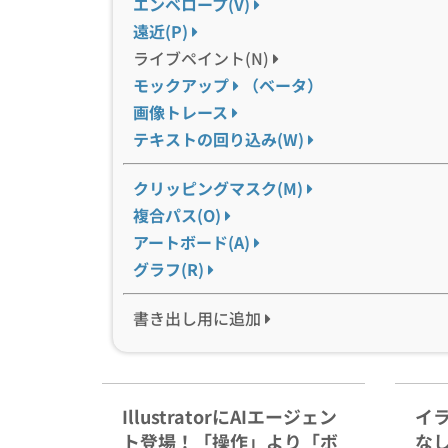
エンベロープ(V)
遠近(P)
ライブペイント(N)
モックアップ
（ベータ）
画像トレース
テキストの回り込み(W)
クリッピングマスク(M)
複合パス(O)
アートボード(A)
グラフ(R)
書き出し用に追加
IllustratorにAIエージェン
イ
ト登場！「操作」より「ボ
な