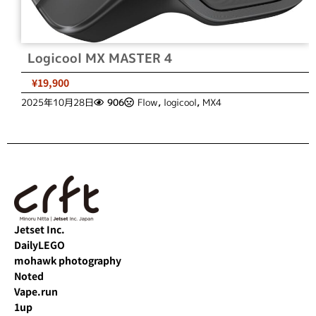
Logicool MX MASTER 4
¥19,900
2025年10月28日
906
Flow
,
logicool
,
MX4
Jetset Inc.
DailyLEGO
mohawk photography
Noted
Vape.run
1up