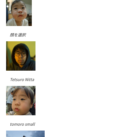
顔を選択
Tetsuro Nitta
tomoro small