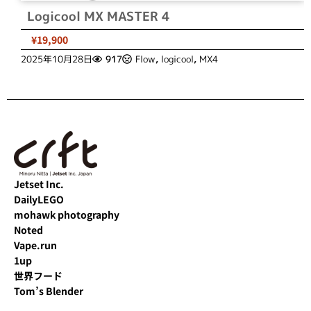
Logicool MX MASTER 4
¥19,900
2025年10月28日
917
Flow
,
logicool
,
MX4
Jetset Inc.
DailyLEGO
mohawk photography
Noted
Vape.run
1up
世界フード
Tom’s Blender