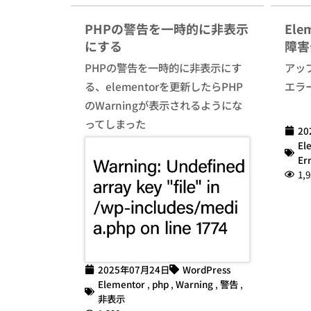
PHPの警告を一時的に非表示
El
にする
障害
PHPの警告を一時的に非表示にす
アッ
る、elementorを更新したらPHP
エラ
のWarningが表示されるようにな
ってしまった
20
El
Er
1,9
2025年07月24日
WordPress
Elementor
,
php
,
Warning
,
警告
,
非表示