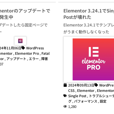
ementorのアップデートで
Elementor 3.24.1でSin
発生中
Postが壊れた
プデートしたら固定ページで
Elementor 3.24.1でテン
ー
がうまく動作しなくなった
24年11月06日
WordPress
ementor
,
Elementor Pro
,
Fatal
ror
,
アップデート
,
エラー
,
障害
37
2024年09月13日
WordPre
CSS
,
Elementor
,
Elementor
Single Post
,
トラブルシュー
グ
,
パフォーマンス
,
設定
1,280