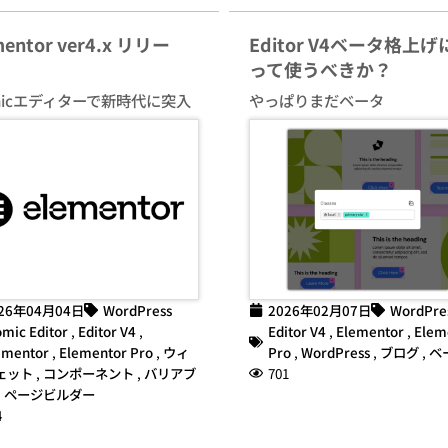
mentor ver4.x リリー
Editor V4ベータ格上げ
って使うべきか？
micエディターで新時代に突入
やっぱりまだベータ
26年04月04日
WordPress
2026年02月07日
WordPre
omic Editor
,
Editor V4
,
Editor V4
,
Elementor
,
Elem
ementor
,
Elementor Pro
,
ウィ
Pro
,
WordPress
,
ブログ
,
ベ
ェット
,
コンポーネント
,
バリアブ
701
,
ページビルダー
4