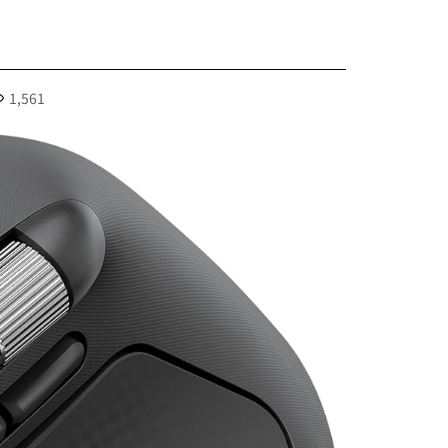
1,561
Xiaom