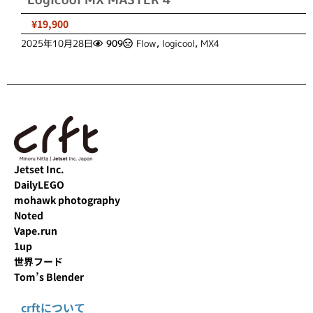
¥19,900
2025年10月28日
909
Flow
,
logicool
,
MX4
Jetset Inc.
DailyLEGO
mohawk photography
Noted
Vape.run
1up
世界フード
Tom’s Blender
crftについて