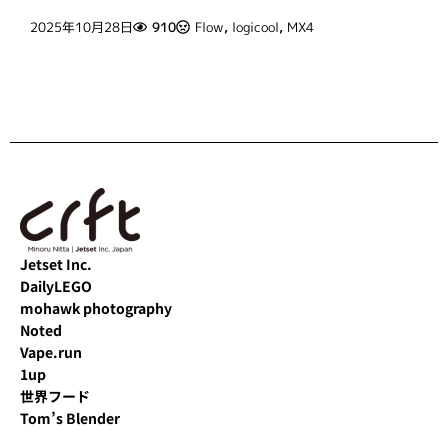
2025年10月28日
910
Flow
,
logicool
,
MX4
Jetset Inc.
DailyLEGO
mohawk photography
Noted
Vape.run
1up
世界フード
Tom’s Blender