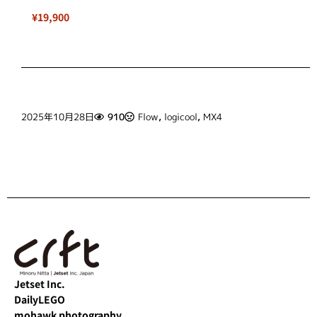
¥19,900
2025年10月28日
910
Flow
,
logicool
,
MX4
Jetset Inc.
DailyLEGO
mohawk photography