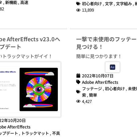
タ
,
新機能
,
高速
初心者向け
,
文字
,
文字組み
,
82
13,899
e AfterEffects v23.0へ
一撃で未使用のフッテー
プデート
見つける！
いトラックマットがイイ！
簡単に見つかります！
2022年10月07日
Adobe AfterEffects
フッテージ
,
初心者向け
,
未使
索
,
簡単
4,427
22年10月20日
obe AfterEffects
ップデート
,
トラックマット
,
不具