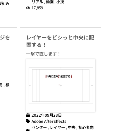
リアル
,
動画
,
小技
縦組み
17,859
ジを
レイヤーをビシっと中央に配
置する！
一撃で直します！
用
,
検
2022年09月28日
Adobe AfterEffects
センター
,
レイヤー
,
中央
,
初心者向