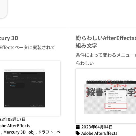
cury 3D
紛らわしいAfterEffect
組み文字
erEffectsベータに実装されて
条件によって変わるメニュー
らわしい
23年08月17日
obe AfterEffects
2023年04月04日
b
,
Mercury 3D
,
obj
,
ドラフト
,
ベ
Adobe AfterEffects