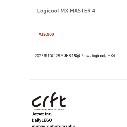
Logicool MX MASTER 4
¥19,900
2025年10月28日
915
Flow
,
logicool
,
MX4
Jetset Inc.
DailyLEGO
mohawk photography