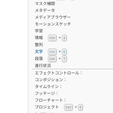
マスク補間
メタデータ
メディアブラウザー
モーションスケッチ
学習
情報
+
Ctrl
2
整列
文字
+
Ctrl
6
段落
+
Ctrl
7
進行状況
エフェクトコントロール：
コンポジション：
タイムライン：
フッテージ：
フローチャート：
プロジェクト
+
Ctrl
0