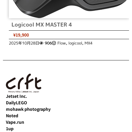
Logicool MX MASTER 4
¥19,900
2025年10月28日
906
Flow
,
logicool
,
MX4
Jetset Inc.
DailyLEGO
mohawk photography
Noted
Vape.run
1up