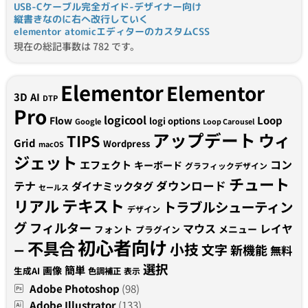
USB-Cケーブル完全ガイド-デザイナー向け
縦書きなのに右へ改行していく
elementor atomicエディターのカスタムCSS
現在の総記事数は 782 です。
Elementor
Elementor
3D
AI
DTP
Pro
logicool
Loop
Flow
logi options
Google
Loop Carousel
アップデート
ウィ
TIPS
Grid
Wordpress
macOS
ジェット
コン
エフェクト
キーボード
グラフィックデザイン
チュート
テナ
ダウンロード
ダイナミックタグ
セールス
テキスト
リアル
トラブルシューティン
デザイン
グ
フィルター
マウス
レイヤ
フォント
メニュー
プラグイン
初心者向け
不具合
小技
文字
新機能
無料
ー
選択
簡単
画像
生成AI
色調補正
表示
Adobe Photoshop
(98)
Adobe Illustrator
(133)