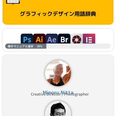
グラフィックデザイン用語辞典
勝手マニュアル進捗
39%
Minoru Nitta
Creative Director / Photographer