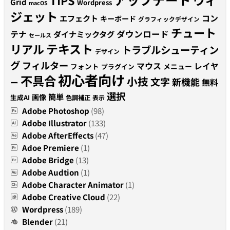
TIPS
Grid
Wordpress
macOS
ジェット
コン
エフェクト
キーボード
グラフィックデザイン
チュート
テナ
ダウンロード
ダイナミックタグ
セールス
テキスト
リアル
トラブルシューティン
デザイン
グ
フィルター
マウス
レイヤ
フォント
メニュー
プラグイン
初心者向け
不具合
小技
文字
新機能
無料
ー
選択
簡単
画像
生成AI
色調補正
表示
Adobe Photoshop
(98)
Adobe Illustrator
(133)
Adobe AfterEffects
(47)
Adoe Premiere
(1)
Adobe Bridge
(13)
Adobe Audtion
(1)
Adobe Character Animator
(1)
Adobe Creative Cloud
(22)
Wordpress
(189)
Blender
(21)