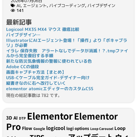
2026年07月06日
AI
,
エージェント
,
バイブコーディング
,
バイブデザイン
141
最新記事
Logicool MX3S MX4 マウス 徹底比較
バイブデザイン…
IllustratorにAIエージェント登場！「操作」より「ボキャブラ
リ」が必要
イラレ 保存失敗 アラートなしでデータが消滅！？.tmpファイ
ルから完全復旧する手順
新たな防災気象情報の警報に使われている色
Adobe CCの値段
画面キャプチャ方法【まとめ】
USB-Cケーブル完全ガイド-デザイナー向け
縦書きなのに右へ改行していく
elementor atomicエディターのカスタムCSS
現在の総記事数は 782 です。
Elementor
Elementor
3D
AI
DTP
Pro
logicool
Loop
Flow
logi options
Google
Loop Carousel
アップデート
ウィ