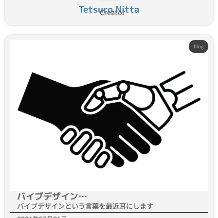
Tetsuro Nitta
Creator
blog
バイブデザイン…
バイブデザインという言葉を最近耳にします