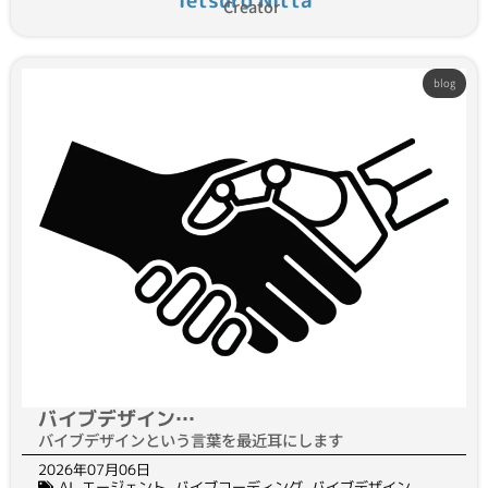
Tetsuro Nitta
Creator
blog
バイブデザイン…
バイブデザインという言葉を最近耳にします
2026年07月06日
AI
,
エージェント
,
バイブコーディング
,
バイブデザイン