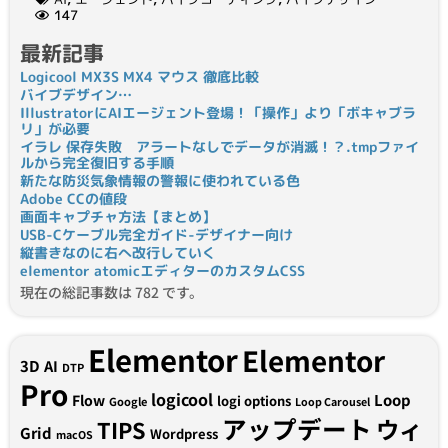
147
最新記事
Logicool MX3S MX4 マウス 徹底比較
バイブデザイン…
IllustratorにAIエージェント登場！「操作」より「ボキャブラ
リ」が必要
イラレ 保存失敗 アラートなしでデータが消滅！？.tmpファイ
ルから完全復旧する手順
新たな防災気象情報の警報に使われている色
Adobe CCの値段
画面キャプチャ方法【まとめ】
USB-Cケーブル完全ガイド-デザイナー向け
縦書きなのに右へ改行していく
elementor atomicエディターのカスタムCSS
現在の総記事数は 782 です。
Elementor
Elementor
3D
AI
DTP
Pro
logicool
Loop
Flow
logi options
Google
Loop Carousel
アップデート
ウィ
TIPS
Grid
Wordpress
macOS