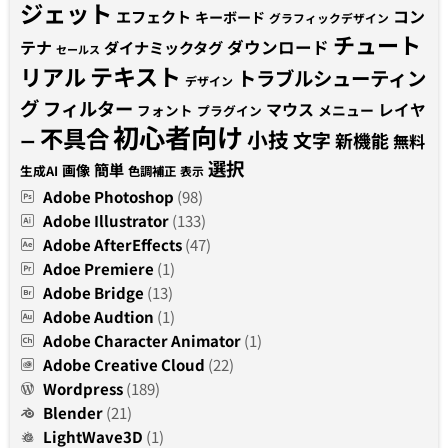
ジェット
コン
エフェクト
キーボード
グラフィックデザイン
チュート
テナ
ダウンロード
ダイナミックタグ
セールス
テキスト
リアル
トラブルシューティン
デザイン
グ
フィルター
マウス
レイヤ
フォント
メニュー
プラグイン
初心者向け
不具合
小技
文字
新機能
無料
ー
選択
簡単
画像
生成AI
色調補正
表示
Adobe Photoshop
(98)
Adobe Illustrator
(133)
Adobe AfterEffects
(47)
Adoe Premiere
(1)
Adobe Bridge
(13)
Adobe Audtion
(1)
Adobe Character Animator
(1)
Adobe Creative Cloud
(22)
Wordpress
(189)
Blender
(21)
LightWave3D
(1)