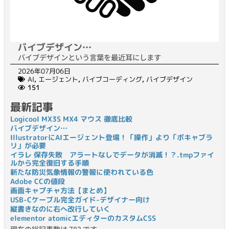
バイブデザイン…
バイブデザインという言葉を最近耳にします
2026年07月06日
AI
,
エージェント
,
バイブコーディング
,
バイブデザイン
151
最新記事
Logicool MX3S MX4 マウス 徹底比較
バイブデザイン…
IllustratorにAIエージェント登場！「操作」より「ボキャブラ
リ」が必要
イラレ 保存失敗 アラートなしでデータが消滅！？.tmpファイ
ルから完全復旧する手順
新たな防災気象情報の警報に使われている色
Adobe CCの値段
画面キャプチャ方法【まとめ】
USB-Cケーブル完全ガイド-デザイナー向け
縦書きなのに右へ改行していく
elementor atomicエディターのカスタムCSS
現在の総記事数は 782 です。