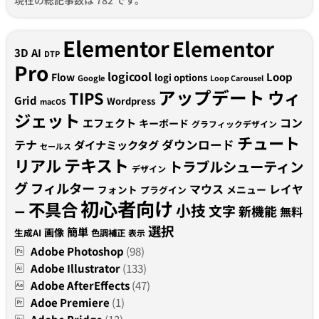
Elementor
Elementor
3D
AI
DTP
Pro
logicool
Loop
Flow
logi options
Google
Loop Carousel
アップデート
ウィ
TIPS
Grid
Wordpress
macOS
ジェット
コン
エフェクト
キーボード
グラフィックデザイン
チュート
テナ
ダウンロード
ダイナミックタグ
セールス
テキスト
リアル
トラブルシューティン
デザイン
グ
フィルター
マウス
レイヤ
フォント
メニュー
プラグイン
初心者向け
不具合
小技
文字
新機能
無料
ー
選択
簡単
画像
生成AI
色調補正
表示
Adobe Photoshop
(98)
Adobe Illustrator
(133)
Adobe AfterEffects
(47)
Adoe Premiere
(1)