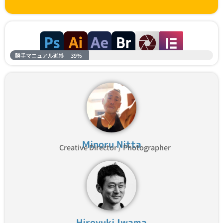
勝手マニュアル進捗
39%
Minoru Nitta
Creative Director / Photographer
Hiroyuki Iwama