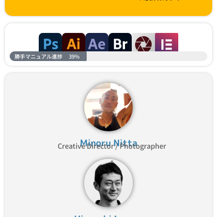
勝手マニュアル進捗
39%
Minoru Nitta
Creative Director / Photographer