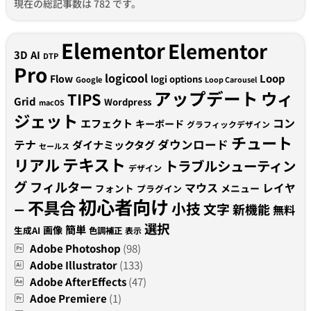
現在の総記事数は 782 です。
Elementor
Elementor
3D
AI
DTP
Pro
logicool
Loop
Flow
logi options
Google
Loop Carousel
アップデート
ウィ
TIPS
Grid
Wordpress
macOS
ジェット
コン
エフェクト
キーボード
グラフィックデザイン
チュート
テナ
ダウンロード
ダイナミックタグ
セールス
テキスト
リアル
トラブルシューティン
デザイン
グ
フィルター
マウス
レイヤ
フォント
メニュー
プラグイン
初心者向け
不具合
小技
文字
新機能
無料
ー
選択
簡単
画像
生成AI
色調補正
表示
Adobe Photoshop
(98)
Adobe Illustrator
(133)
Adobe AfterEffects
(47)
Adoe Premiere
(1)