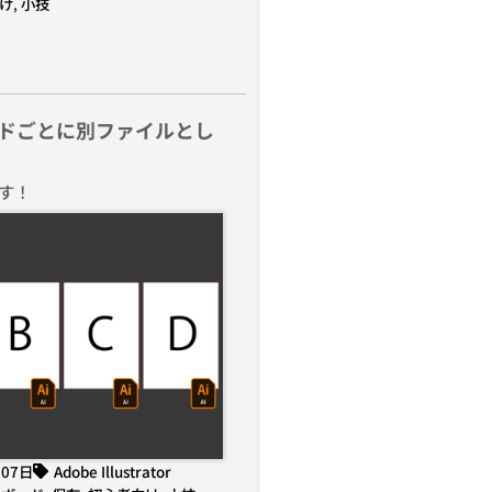
け
,
小技
ドごとに別ファイルとし
す！
月07日
Adobe Illustrator