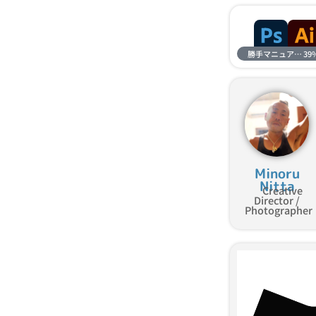
勝手マニュアル進捗
39
Minoru
Nitta
Creative
Director /
Photographer