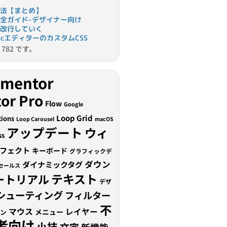
法【まとめ】
完全ガイド-デザイナー向け
改行していく
tomicエディターのカスタムCSS
782 です。
ementor
or Pro
Flow
Google
Loop Grid
tions
Loop Carousel
macOS
アップデート
ウィ
ss
フェクト
キーボード
グラフィックデ
ダウン
ダイナミックタグ
セールス
テキスト
ートリアル
デザ
シューティング
フィルター
不
マウス
レイヤー
メニュー
ン
者向け
小技
文字