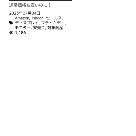
通常価格も安いのに！
2023年07月04日
Amazon
,
Innocn
,
セールス
,
ディスプレイ
,
プライムデー
,
モニター
,
安売り
,
対象商品
1,186