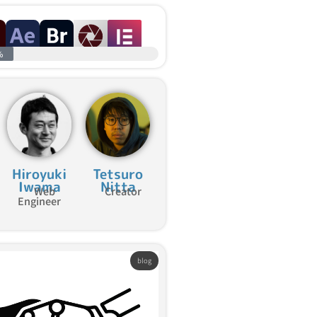
%
Hiroyuki
Tetsuro
Iwama
Nitta
Web
Creator
Engineer
blog