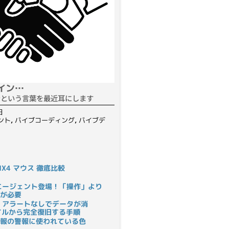
イン…
ンという言葉を最近耳にします
日
ント
,
バイブコーディング
,
バイブデ
S MX4 マウス 徹底比較
rにAIエージェント登場！「操作」より
が必要
 アラートなしでデータが消
ァイルから完全復旧する手順
報の警報に使われている色