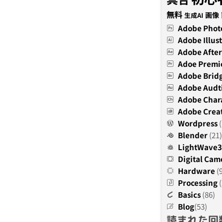
無料
画像
生成AI
Adobe Phot
Adobe Illust
Adobe After
Adoe Premi
Adobe Brid
Adobe Audt
Adobe Char
Adobe Creat
Wordpress
(
Blender
(21)
LightWave
Digital Cam
Hardware
(
Processing
(
Basics
(86)
Blog
(53)
読まれた回