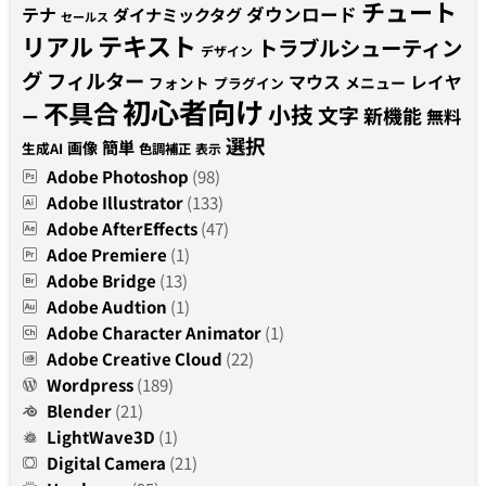
チュート
テナ
ダウンロード
ダイナミックタグ
セールス
テキスト
リアル
トラブルシューティン
デザイン
グ
フィルター
マウス
レイヤ
フォント
メニュー
プラグイン
初心者向け
不具合
小技
文字
新機能
無料
ー
選択
簡単
画像
生成AI
色調補正
表示
Adobe Photoshop
(98)
Adobe Illustrator
(133)
Adobe AfterEffects
(47)
Adoe Premiere
(1)
Adobe Bridge
(13)
Adobe Audtion
(1)
Adobe Character Animator
(1)
Adobe Creative Cloud
(22)
Wordpress
(189)
Blender
(21)
LightWave3D
(1)
Digital Camera
(21)