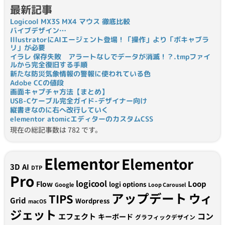
最新記事
Logicool MX3S MX4 マウス 徹底比較
バイブデザイン…
IllustratorにAIエージェント登場！「操作」より「ボキャブラ
リ」が必要
イラレ 保存失敗 アラートなしでデータが消滅！？.tmpファイ
ルから完全復旧する手順
新たな防災気象情報の警報に使われている色
Adobe CCの値段
画面キャプチャ方法【まとめ】
USB-Cケーブル完全ガイド-デザイナー向け
縦書きなのに右へ改行していく
elementor atomicエディターのカスタムCSS
現在の総記事数は 782 です。
Elementor
Elementor
3D
AI
DTP
Pro
logicool
Loop
Flow
logi options
Google
Loop Carousel
アップデート
ウィ
TIPS
Grid
Wordpress
macOS
ジェット
コン
エフェクト
キーボード
グラフィックデザイン