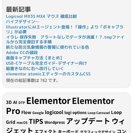
最新記事
Logicool MX3S MX4 マウス 徹底比較
バイブデザイン…
IllustratorにAIエージェント登場！「操作」より「ボキャブラ
リ」が必要
イラレ 保存失敗 アラートなしでデータが消滅！？.tmpファイ
ルから完全復旧する手順
新たな防災気象情報の警報に使われている色
Adobe CCの値段
画面キャプチャ方法【まとめ】
USB-Cケーブル完全ガイド-デザイナー向け
縦書きなのに右へ改行していく
elementor atomicエディターのカスタムCSS
現在の総記事数は 782 です。
Elementor
Elementor
3D
AI
DTP
Pro
logicool
Loop
Flow
logi options
Google
Loop Carousel
アップデート
ウィ
TIPS
Grid
Wordpress
macOS
ジェット
コン
エフェクト
キーボード
グラフィックデザイン