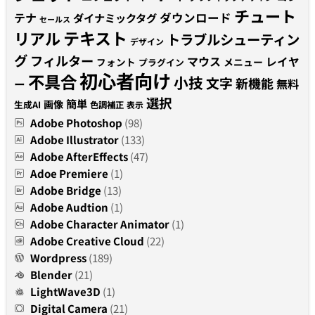
チュート
テナ
ダウンロード
ダイナミックタグ
セールス
テキスト
リアル
トラブルシューティン
デザイン
グ
フィルター
マウス
レイヤ
フォント
メニュー
プラグイン
初心者向け
不具合
小技
文字
新機能
無料
ー
選択
簡単
画像
生成AI
色調補正
表示
Adobe Photoshop
(98)
Adobe Illustrator
(133)
Adobe AfterEffects
(47)
Adoe Premiere
(1)
Adobe Bridge
(13)
Adobe Audtion
(1)
Adobe Character Animator
(1)
Adobe Creative Cloud
(22)
Wordpress
(189)
Blender
(21)
LightWave3D
(1)
Digital Camera
(21)