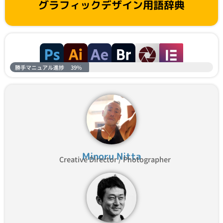
グラフィックデザイン用語辞典
勝手マニュアル進捗
39%
Minoru Nitta
Creative Director / Photographer