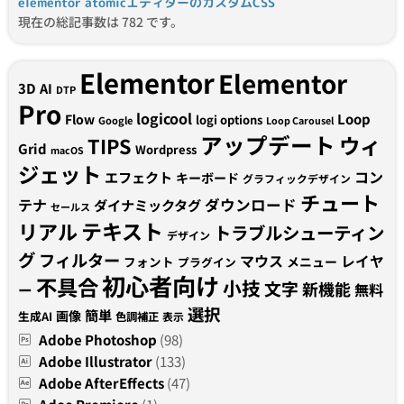
elementor atomicエディターのカスタムCSS
現在の総記事数は 782 です。
Elementor
Elementor
3D
AI
DTP
Pro
logicool
Loop
Flow
logi options
Google
Loop Carousel
アップデート
ウィ
TIPS
Grid
Wordpress
macOS
ジェット
コン
エフェクト
キーボード
グラフィックデザイン
チュート
テナ
ダウンロード
ダイナミックタグ
セールス
テキスト
リアル
トラブルシューティン
デザイン
グ
フィルター
マウス
レイヤ
フォント
メニュー
プラグイン
初心者向け
不具合
小技
文字
新機能
無料
ー
選択
簡単
画像
生成AI
色調補正
表示
Adobe Photoshop
(98)
Adobe Illustrator
(133)
Adobe AfterEffects
(47)