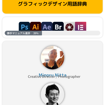
グラフィックデザイン用語辞典
勝手マニュアル進捗
39%
Minoru Nitta
Creative Director / Photographer