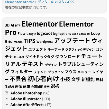
elementor atomicエディターのカスタムCSS
現在の総記事数は 782 です。
Elementor
Elementor
3D
AI
DTP
Pro
logicool
Loop
Flow
logi options
Google
Loop Carousel
アップデート
ウィ
TIPS
Grid
Wordpress
macOS
ジェット
コン
エフェクト
キーボード
グラフィックデザイン
チュート
テナ
ダウンロード
ダイナミックタグ
セールス
テキスト
リアル
トラブルシューティン
デザイン
グ
フィルター
マウス
レイヤ
フォント
メニュー
プラグイン
初心者向け
不具合
小技
文字
新機能
無料
ー
選択
簡単
画像
生成AI
色調補正
表示
Adobe Photoshop
(98)
Adobe Illustrator
(133)
Adobe AfterEffects
(47)