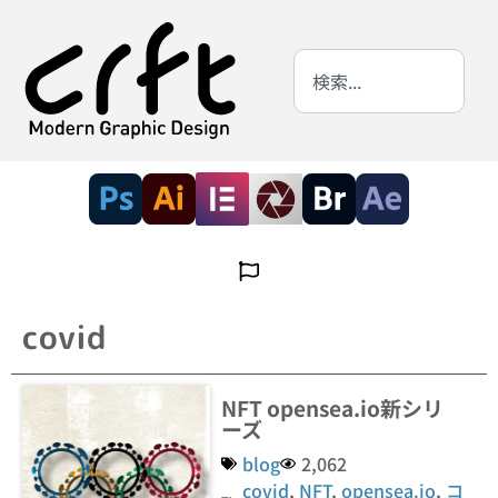
covid
NFT opensea.io新シリ
ーズ
blog
2,062
covid
,
NFT
,
opensea.io
,
コ