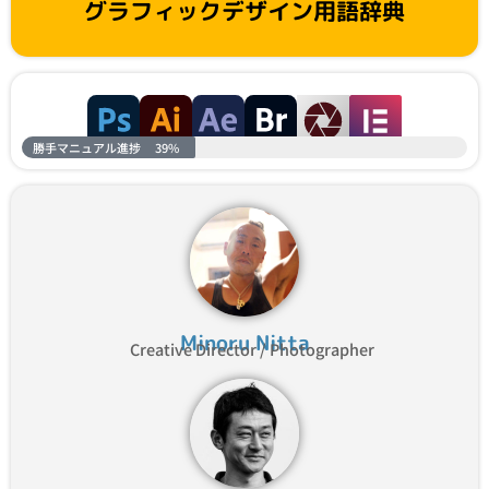
グラフィックデザイン用語辞典
勝手マニュアル進捗
39%
Minoru Nitta
Creative Director / Photographer