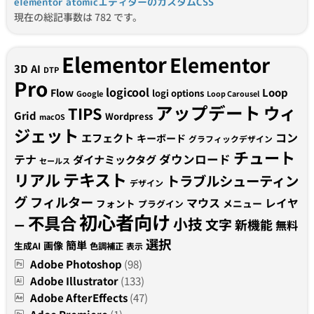
elementor atomicエディターのカスタムCSS
現在の総記事数は 782 です。
Elementor
Elementor
3D
AI
DTP
Pro
logicool
Loop
Flow
logi options
Google
Loop Carousel
アップデート
ウィ
TIPS
Grid
Wordpress
macOS
ジェット
コン
エフェクト
キーボード
グラフィックデザイン
チュート
テナ
ダウンロード
ダイナミックタグ
セールス
テキスト
リアル
トラブルシューティン
デザイン
グ
フィルター
マウス
レイヤ
フォント
メニュー
プラグイン
初心者向け
不具合
小技
文字
新機能
無料
ー
選択
簡単
画像
生成AI
色調補正
表示
Adobe Photoshop
(98)
Adobe Illustrator
(133)
Adobe AfterEffects
(47)