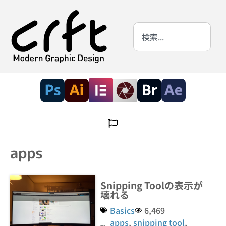
apps
Snipping Toolの表示が
壊れる
Basics
6,469
apps
,
snipping tool
,