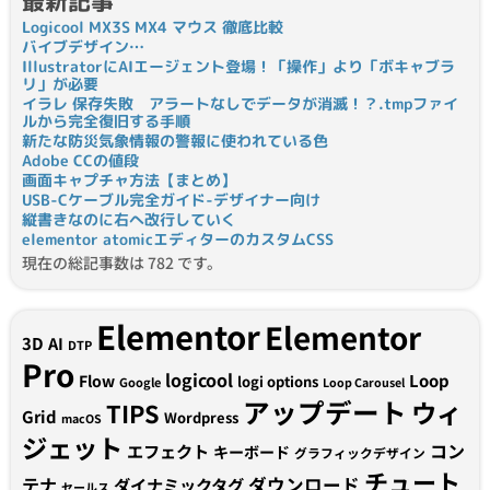
最新記事
Logicool MX3S MX4 マウス 徹底比較
バイブデザイン…
IllustratorにAIエージェント登場！「操作」より「ボキャブラ
リ」が必要
イラレ 保存失敗 アラートなしでデータが消滅！？.tmpファイ
ルから完全復旧する手順
新たな防災気象情報の警報に使われている色
Adobe CCの値段
画面キャプチャ方法【まとめ】
USB-Cケーブル完全ガイド-デザイナー向け
縦書きなのに右へ改行していく
elementor atomicエディターのカスタムCSS
現在の総記事数は 782 です。
Elementor
Elementor
3D
AI
DTP
Pro
logicool
Loop
Flow
logi options
Google
Loop Carousel
アップデート
ウィ
TIPS
Grid
Wordpress
macOS
ジェット
コン
エフェクト
キーボード
グラフィックデザイン
チュート
テナ
ダウンロード
ダイナミックタグ
セールス