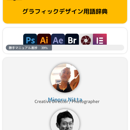
グラフィックデザイン用語辞典
勝手マニュアル進捗
39%
Minoru Nitta
Creative Director / Photographer