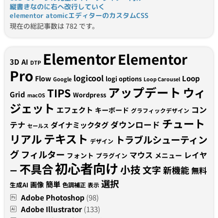
縦書きなのに右へ改行していく
elementor atomicエディターのカスタムCSS
現在の総記事数は 782 です。
Elementor
Elementor
3D
AI
DTP
Pro
logicool
Loop
Flow
logi options
Google
Loop Carousel
アップデート
ウィ
TIPS
Grid
Wordpress
macOS
ジェット
コン
エフェクト
キーボード
グラフィックデザイン
チュート
テナ
ダウンロード
ダイナミックタグ
セールス
テキスト
リアル
トラブルシューティン
デザイン
グ
フィルター
マウス
レイヤ
フォント
メニュー
プラグイン
初心者向け
不具合
小技
文字
新機能
無料
ー
選択
簡単
画像
生成AI
色調補正
表示
Adobe Photoshop
(98)
Adobe Illustrator
(133)