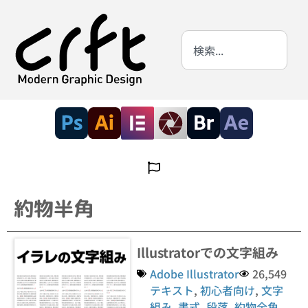
約物半角
Illustratorでの文字組み
Adobe Illustrator
26,549
テキスト
,
初心者向け
,
文字
組み
,
書式
,
段落
,
約物全角
,