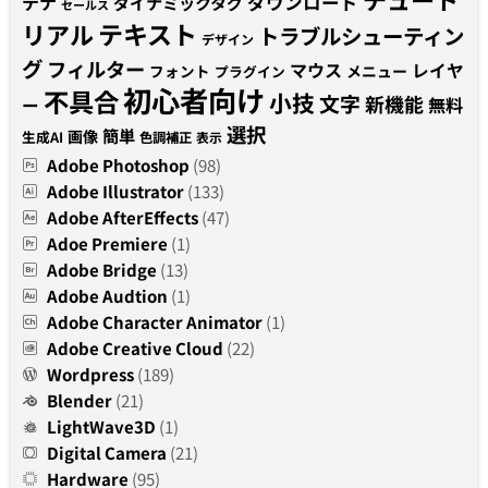
テナ
ダウンロード
ダイナミックタグ
セールス
テキスト
リアル
トラブルシューティン
デザイン
グ
フィルター
マウス
レイヤ
フォント
メニュー
プラグイン
初心者向け
不具合
小技
文字
新機能
無料
ー
選択
簡単
画像
生成AI
色調補正
表示
Adobe Photoshop
(98)
Adobe Illustrator
(133)
Adobe AfterEffects
(47)
Adoe Premiere
(1)
Adobe Bridge
(13)
Adobe Audtion
(1)
Adobe Character Animator
(1)
Adobe Creative Cloud
(22)
Wordpress
(189)
Blender
(21)
LightWave3D
(1)
Digital Camera
(21)
Hardware
(95)