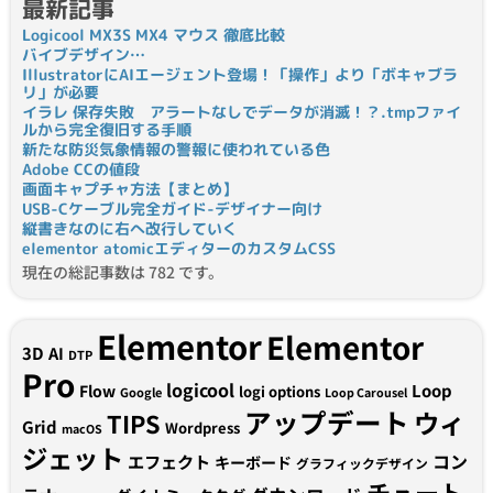
最新記事
Logicool MX3S MX4 マウス 徹底比較
バイブデザイン…
IllustratorにAIエージェント登場！「操作」より「ボキャブラ
リ」が必要
イラレ 保存失敗 アラートなしでデータが消滅！？.tmpファイ
ルから完全復旧する手順
新たな防災気象情報の警報に使われている色
Adobe CCの値段
画面キャプチャ方法【まとめ】
USB-Cケーブル完全ガイド-デザイナー向け
縦書きなのに右へ改行していく
elementor atomicエディターのカスタムCSS
現在の総記事数は 782 です。
Elementor
Elementor
3D
AI
DTP
Pro
logicool
Loop
Flow
logi options
Google
Loop Carousel
アップデート
ウィ
TIPS
Grid
Wordpress
macOS
ジェット
コン
エフェクト
キーボード
グラフィックデザイン
チュート