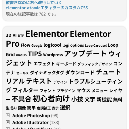
縦書きなのに右へ改行していく
elementor atomicエディターのカスタムCSS
現在の総記事数は 782 です。
Elementor
Elementor
3D
AI
DTP
Pro
logicool
Loop
Flow
logi options
Google
Loop Carousel
アップデート
ウィ
TIPS
Grid
Wordpress
macOS
ジェット
コン
エフェクト
キーボード
グラフィックデザイン
チュート
テナ
ダウンロード
ダイナミックタグ
セールス
テキスト
リアル
トラブルシューティン
デザイン
グ
フィルター
マウス
レイヤ
フォント
メニュー
プラグイン
初心者向け
不具合
小技
文字
新機能
無料
ー
選択
簡単
画像
生成AI
色調補正
表示
Adobe Photoshop
(98)
Adobe Illustrator
(133)