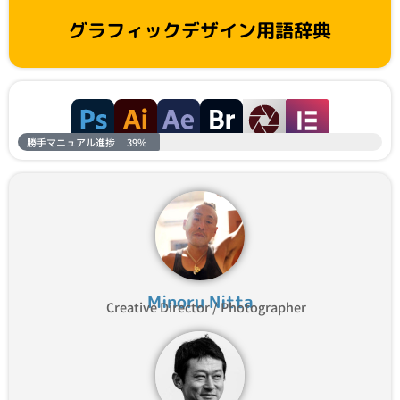
グラフィックデザイン用語辞典
勝手マニュアル進捗
39%
Minoru Nitta
Creative Director / Photographer