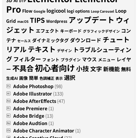
3D
AI
DTP
Pro
logicool
Loop
Flow
logi options
Google
Loop Carousel
アップデート
ウィ
TIPS
Grid
Wordpress
macOS
ジェット
コン
エフェクト
キーボード
グラフィックデザイン
チュート
テナ
ダウンロード
ダイナミックタグ
セールス
テキスト
リアル
トラブルシューティン
デザイン
グ
フィルター
マウス
レイヤ
フォント
メニュー
プラグイン
初心者向け
不具合
小技
文字
新機能
無料
ー
選択
簡単
画像
生成AI
色調補正
表示
Adobe Photoshop
(98)
Adobe Illustrator
(133)
Adobe AfterEffects
(47)
Adoe Premiere
(1)
Adobe Bridge
(13)
Adobe Audtion
(1)
Adobe Character Animator
(1)
Adobe Creative Cloud
(22)