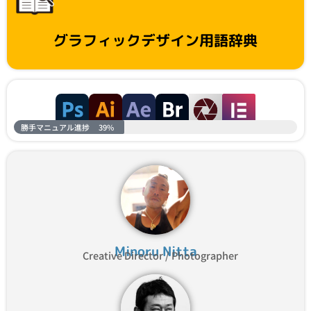
グラフィックデザイン用語辞典
勝手マニュアル進捗
39%
Minoru Nitta
Creative Director / Photographer