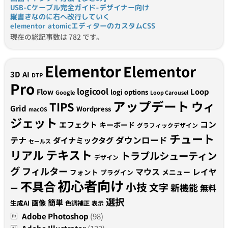
USB-Cケーブル完全ガイド-デザイナー向け
縦書きなのに右へ改行していく
elementor atomicエディターのカスタムCSS
現在の総記事数は 782 です。
Elementor
Elementor
3D
AI
DTP
Pro
logicool
Loop
Flow
logi options
Google
Loop Carousel
アップデート
ウィ
TIPS
Grid
Wordpress
macOS
ジェット
コン
エフェクト
キーボード
グラフィックデザイン
チュート
テナ
ダウンロード
ダイナミックタグ
セールス
テキスト
リアル
トラブルシューティン
デザイン
グ
フィルター
マウス
レイヤ
フォント
メニュー
プラグイン
初心者向け
不具合
小技
文字
新機能
無料
ー
選択
簡単
画像
生成AI
色調補正
表示
Adobe Photoshop
(98)