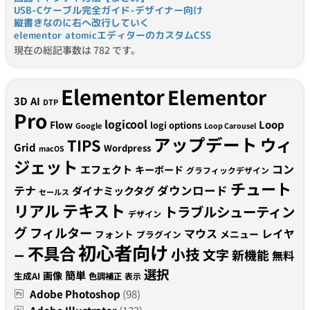
USB-Cケーブル完全ガイド-デザイナー向け
縦書きなのに右へ改行していく
elementor atomicエディターのカスタムCSS
現在の総記事数は 782 です。
Elementor
Elementor
3D
AI
DTP
Pro
logicool
Loop
Flow
logi options
Google
Loop Carousel
アップデート
ウィ
TIPS
Grid
Wordpress
macOS
ジェット
コン
エフェクト
キーボード
グラフィックデザイン
チュート
テナ
ダウンロード
ダイナミックタグ
セールス
テキスト
リアル
トラブルシューティン
デザイン
グ
フィルター
マウス
レイヤ
フォント
メニュー
プラグイン
初心者向け
不具合
小技
文字
新機能
無料
ー
選択
簡単
画像
生成AI
色調補正
表示
Adobe Photoshop
(98)