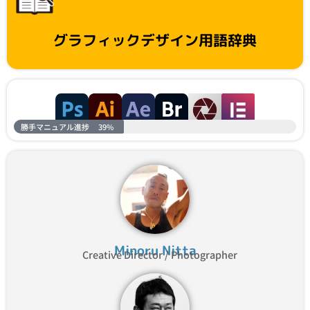
グラフィックデザイン用語辞典
勝手マニュアル進捗
39%
Minoru Nitta
Creative Director / Photographer