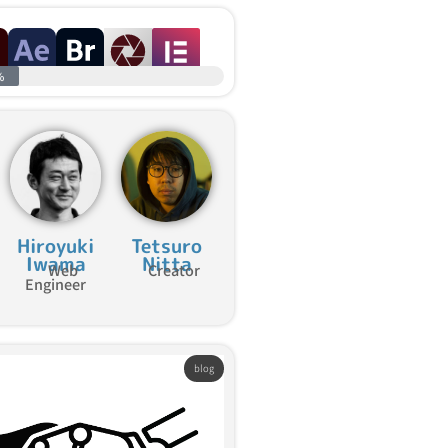
%
Hiroyuki
Tetsuro
Iwama
Nitta
Web
Creator
Engineer
blog