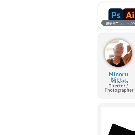
勝手マニュアル進捗
39
Minoru
Nitta
Creative
Director /
Photographer