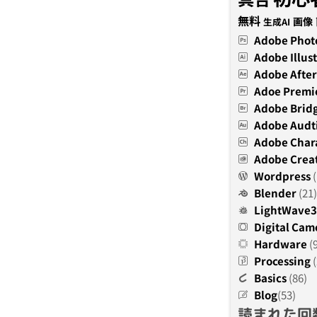
無料
画像
生成AI
Adobe Phot
Adobe Illust
Adobe After
Adoe Premi
Adobe Brid
Adobe Audt
Adobe Char
Adobe Creat
Wordpress
(
Blender
(21)
LightWave
Digital Cam
Hardware
(
Processing
(
Basics
(86)
Blog
(53)
読まれた回