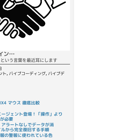
イン…
ンという言葉を最近耳にします
日
ント
,
バイブコーディング
,
バイブデ
S MX4 マウス 徹底比較
rにAIエージェント登場！「操作」より
が必要
 アラートなしでデータが消
ァイルから完全復旧する手順
報の警報に使われている色