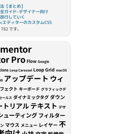
法【まとめ】
完全ガイド-デザイナー向け
改行していく
tomicエディターのカスタムCSS
782 です。
ementor
or Pro
Flow
Google
Loop Grid
tions
Loop Carousel
macOS
アップデート
ウィ
ss
フェクト
キーボード
グラフィックデ
ダウン
ダイナミックタグ
セールス
テキスト
ートリアル
デザ
シューティング
フィルター
不
マウス
レイヤー
メニュー
ン
者向け
小技
文字