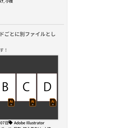
け
,
小技
ドごとに別ファイルとし
す！
月07日
Adobe Illustrator