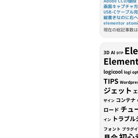
Adobe CCの値段
画面キャプチャ方
USB-Cケーブル
縦書きなのに右へ
elementor a
現在の総記事数は 
El
3D
AI
DTP
Element
logicool
logi op
TIPS
Wordpre
ジェット
エ
コンテナ
ザイン
チュ
ロード
トラブル
イン
フォント
プラグイ
初心
具合