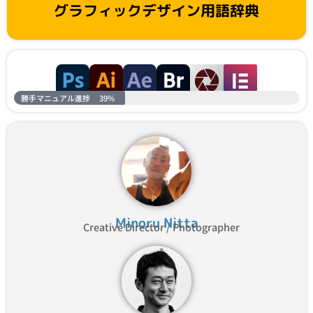
グラフィックデザイン用語辞典
勝手マニュアル進捗
39%
Minoru Nitta
Creative Director / Photographer