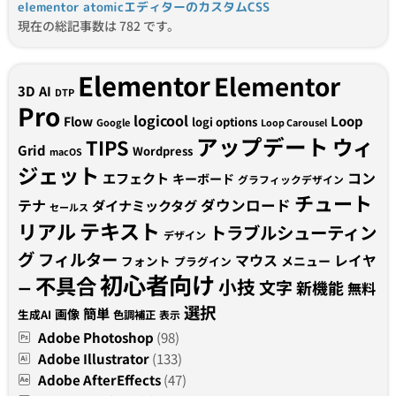
elementor atomicエディターのカスタムCSS
現在の総記事数は 782 です。
Elementor
Elementor
3D
AI
DTP
Pro
logicool
Loop
Flow
logi options
Google
Loop Carousel
アップデート
ウィ
TIPS
Grid
Wordpress
macOS
ジェット
コン
エフェクト
キーボード
グラフィックデザイン
チュート
テナ
ダウンロード
ダイナミックタグ
セールス
テキスト
リアル
トラブルシューティン
デザイン
グ
フィルター
マウス
レイヤ
フォント
メニュー
プラグイン
初心者向け
不具合
小技
文字
新機能
無料
ー
選択
簡単
画像
生成AI
色調補正
表示
Adobe Photoshop
(98)
Adobe Illustrator
(133)
Adobe AfterEffects
(47)