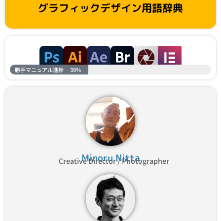
グラフィックデザイン用語辞典
勝手マニュアル進捗
39%
Minoru Nitta
Creative Director / Photographer