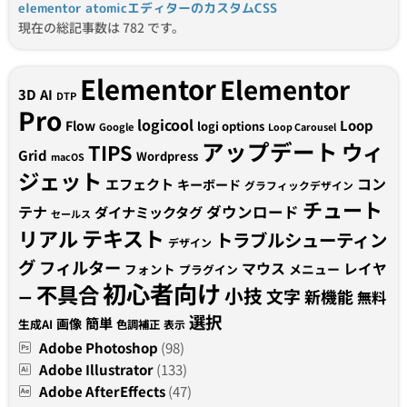
elementor atomicエディターのカスタムCSS
現在の総記事数は 782 です。
Elementor
Elementor
3D
AI
DTP
Pro
logicool
Loop
Flow
logi options
Google
Loop Carousel
アップデート
ウィ
TIPS
Grid
Wordpress
macOS
ジェット
コン
エフェクト
キーボード
グラフィックデザイン
チュート
テナ
ダウンロード
ダイナミックタグ
セールス
テキスト
リアル
トラブルシューティン
デザイン
グ
フィルター
マウス
レイヤ
フォント
メニュー
プラグイン
初心者向け
不具合
小技
文字
新機能
無料
ー
選択
簡単
画像
生成AI
色調補正
表示
Adobe Photoshop
(98)
Adobe Illustrator
(133)
Adobe AfterEffects
(47)