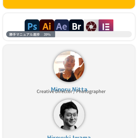
勝手マニュアル進捗
39%
Minoru Nitta
Creative Director / Photographer
Hiroyuki Iwama