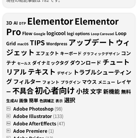
Elementor
Elementor
3D
AI
DTP
Pro
logicool
Loop
Flow
logi options
Google
Loop Carousel
アップデート
ウィ
TIPS
Grid
Wordpress
macOS
ジェット
コン
エフェクト
キーボード
グラフィックデザイン
チュート
テナ
ダウンロード
ダイナミックタグ
セールス
テキスト
リアル
トラブルシューティン
デザイン
グ
フィルター
マウス
レイヤ
フォント
メニュー
プラグイン
初心者向け
不具合
小技
文字
新機能
無料
ー
選択
簡単
画像
生成AI
色調補正
表示
Adobe Photoshop
(98)
Adobe Illustrator
(133)
Adobe AfterEffects
(47)
Adoe Premiere
(1)