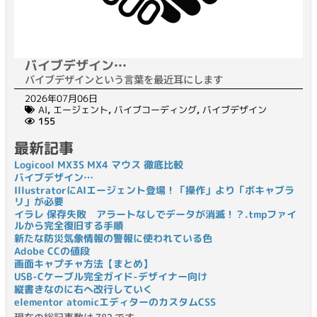
バイブデザイン…
バイブデザインという言葉を最近耳にします
2026年07月06日
AI
,
エージェント
,
バイブコーディング
,
バイブデザイン
155
最新記事
Logicool MX3S MX4 マウス 徹底比較
バイブデザイン…
IllustratorにAIエージェント登場！「操作」より「ボキャブラ
リ」が必要
イラレ 保存失敗 アラートなしでデータが消滅！？.tmpファイ
ルから完全復旧する手順
新たな防災気象情報の警報に使われている色
Adobe CCの値段
画面キャプチャ方法【まとめ】
USB-Cケーブル完全ガイド-デザイナー向け
縦書きなのに右へ改行していく
elementor atomicエディターのカスタムCSS
現在の総記事数は 782 です。