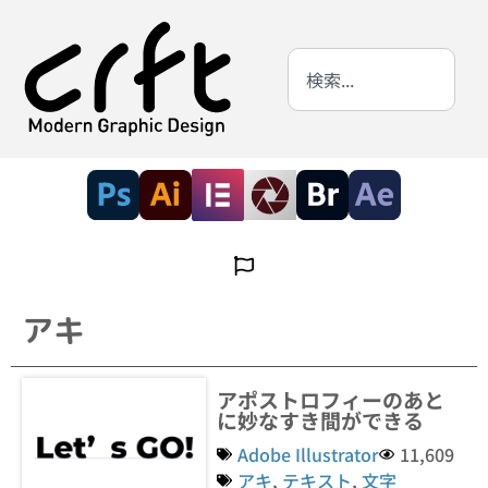
アキ
アポストロフィーのあと
に妙なすき間ができる
Adobe Illustrator
11,609
アキ
,
テキスト
,
文字