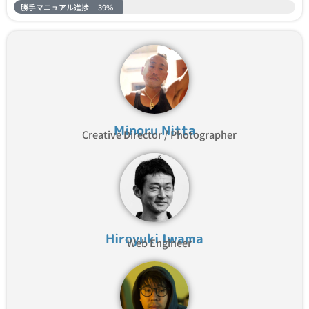
勝手マニュアル進捗
39%
Minoru Nitta
Creative Director / Photographer
Hiroyuki Iwama
Web Engineer