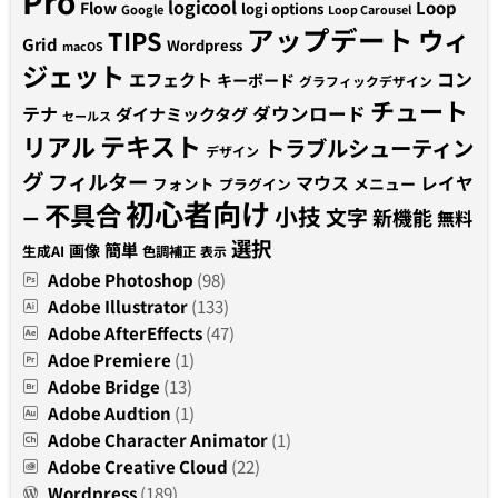
Pro
logicool
Loop
Flow
logi options
Google
Loop Carousel
アップデート
ウィ
TIPS
Grid
Wordpress
macOS
ジェット
コン
エフェクト
キーボード
グラフィックデザイン
チュート
テナ
ダウンロード
ダイナミックタグ
セールス
テキスト
リアル
トラブルシューティン
デザイン
グ
フィルター
マウス
レイヤ
フォント
メニュー
プラグイン
初心者向け
不具合
小技
文字
新機能
無料
ー
選択
簡単
画像
生成AI
色調補正
表示
Adobe Photoshop
(98)
Adobe Illustrator
(133)
Adobe AfterEffects
(47)
Adoe Premiere
(1)
Adobe Bridge
(13)
Adobe Audtion
(1)
Adobe Character Animator
(1)
Adobe Creative Cloud
(22)
Wordpress
(189)