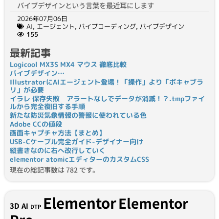
バイブデザインという言葉を最近耳にします
2026年07月06日
AI
,
エージェント
,
バイブコーディング
,
バイブデザイン
155
最新記事
Logicool MX3S MX4 マウス 徹底比較
バイブデザイン…
IllustratorにAIエージェント登場！「操作」より「ボキャブラ
リ」が必要
イラレ 保存失敗 アラートなしでデータが消滅！？.tmpファイ
ルから完全復旧する手順
新たな防災気象情報の警報に使われている色
Adobe CCの値段
画面キャプチャ方法【まとめ】
USB-Cケーブル完全ガイド-デザイナー向け
縦書きなのに右へ改行していく
elementor atomicエディターのカスタムCSS
現在の総記事数は 782 です。
Elementor
Elementor
3D
AI
DTP